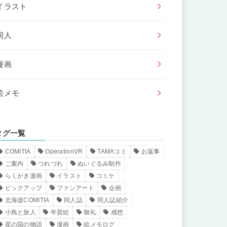
イラスト
同人
漫画
絵メモ
タグ一覧
COMITIA
OperationVR
TAMAコミ
お返事
ご案内
つれづれ
ぬいぐるみ制作
らくがき漫画
イラスト
コミケ
ピックアップ
ファンアート
企画
北海道COMITIA
同人誌
同人誌紹介
小鳥と旅人
年賀絵
御礼
感想
星の国の物語
漫画
絵メモログ