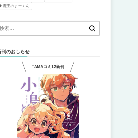
魔王のまーくん
検
索:
新刊のおしらせ
TAMAコミ12新刊