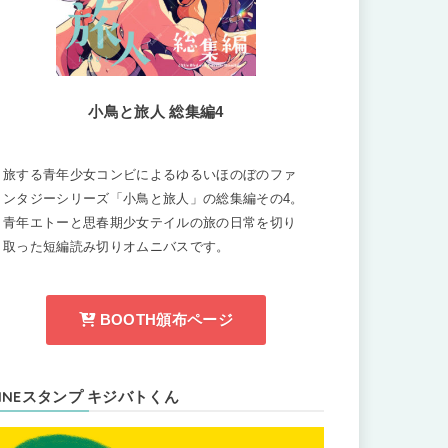
小鳥と旅人 総集編4
旅する青年少女コンビによるゆるいほのぼのファ
ンタジーシリーズ「小鳥と旅人」の総集編その4。
青年エトーと思春期少女テイルの旅の日常を切り
取った短編読み切りオムニバスです。
BOOTH頒布ページ
LINEスタンプ キジバトくん