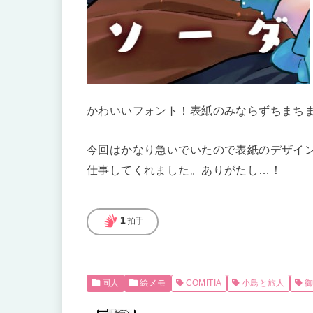
かわいいフォント！表紙のみならずちまち
今回はかなり急いでいたので表紙のデザイ
仕事してくれました。ありがたし…！
sign_language
1
拍手
同人
絵メモ
COMITIA
小鳥と旅人