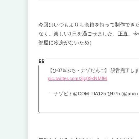
今回はいつもよりも余裕を持って制作でき
なく。楽しい1日を過ごせました。正直、
部屋に冷房がないため）
【ひ07b/ぷち・ナゾだんご】 設営完了し
pic.twitter.com/3jq09xNMfM
— ナゾビト@COMITIA125 ひ07b (@poco_