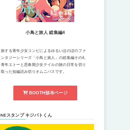
小鳥と旅人 総集編4
旅する青年少女コンビによるゆるいほのぼのファ
ンタジーシリーズ「小鳥と旅人」の総集編その4。
青年エトーと思春期少女テイルの旅の日常を切り
取った短編読み切りオムニバスです。
BOOTH頒布ページ
LINEスタンプ キジバトくん