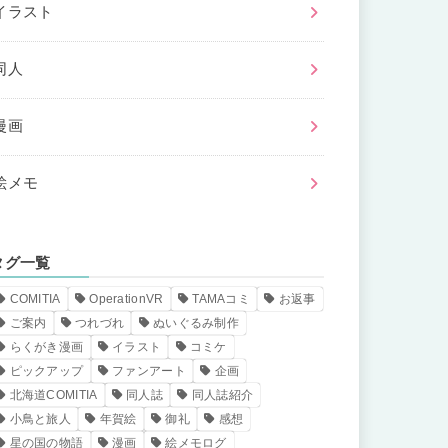
イラスト
同人
漫画
絵メモ
タグ一覧
COMITIA
OperationVR
TAMAコミ
お返事
ご案内
つれづれ
ぬいぐるみ制作
らくがき漫画
イラスト
コミケ
ピックアップ
ファンアート
企画
北海道COMITIA
同人誌
同人誌紹介
小鳥と旅人
年賀絵
御礼
感想
星の国の物語
漫画
絵メモログ