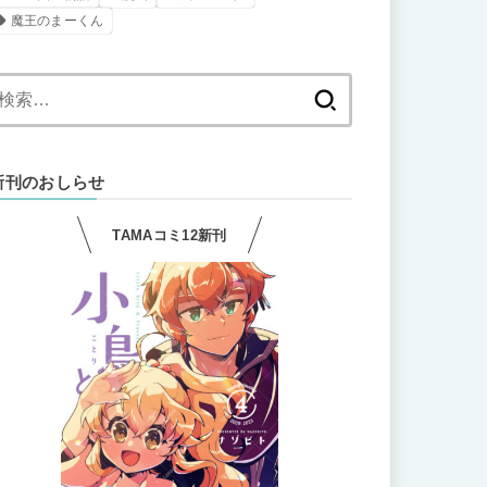
魔王のまーくん
検
索:
新刊のおしらせ
TAMAコミ12新刊