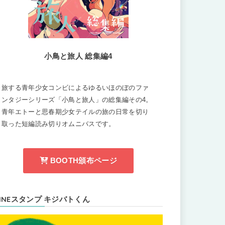
小鳥と旅人 総集編4
旅する青年少女コンビによるゆるいほのぼのファ
ンタジーシリーズ「小鳥と旅人」の総集編その4。
青年エトーと思春期少女テイルの旅の日常を切り
取った短編読み切りオムニバスです。
BOOTH頒布ページ
LINEスタンプ キジバトくん