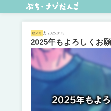
2025.01.18
絵メモ
2025年もよろしくお